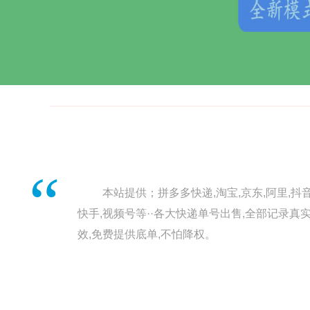
“
本站提供；拼多多快递,淘宝,京东,阿里,抖音
快手,视频号等··各大快递单号出售,全部记录真
效,免费提供底单,不怕降权。